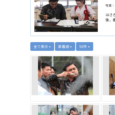
写真：
はさ
後，
全て表示
新着順
50件