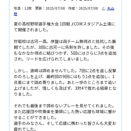
写真：12枚
更新：2025/07/08
作成：2025/07/08
丸山
陸
夏の高校野球選手権大会 1回戦 J:COMスタジアム土浦に
て開催されました。
対戦校は古河一高。序盤は両チーム無得点と拮抗した展
開でしたが、3回に古河一に先制を許しました。その後
もなかなか得点に結びつかず、5回にはさらに3点を追加
され、リードを広げられてしまいました。
しかし、波崎は諦めませんでした。7回に2点を返し反撃
ののろしを上げ、最終回の9回にはもう1点を追加し、1
点差にまで詰め寄りました。あと一歩のところまで追い
上げましたが、惜しくも及ばず、3対4で敗れる結果とな
りました。
それでも最後まで諦めないプレーを見せてくれました。
また応援団や吹奏楽を筆頭にした熱い応援も球場に響か
せることができました。
選手のみなさん、そして応援に携わった皆さんも大変お
疲れでした。