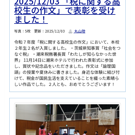
2025/12/03 「税に関する高
校生の作文」で表彰を受け
ました！
写真：5枚
更新：2025/12/03
丸山陸
令和７年度「税に関する高校生の作文」において、本校
２年生２名が入賞しました。 ・茨城県知事賞「社会をつ
なぐ税」 ・潮来税務署長賞「わたしが知らなかった世
界」 11月14日に潮来ホテルで行われた表彰式に参加
し、賞状や記念品をいただきました。作文は「論理国
語」の授業や夏休みに書きました。身近な体験に結び付
けて、税金が国民生活を支えていることを綴った素晴ら
しい作品でした。２人とも、おめでとうございます！