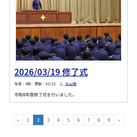
2026/03/19 修了式
写真：4枚
更新：03/23
丸山陸
令和8年度修了式を行いました。
«
1
2
3
4
5
6
7
8
9
»