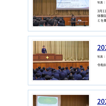
写真
3月
体験
とを
20
写真
令和
2