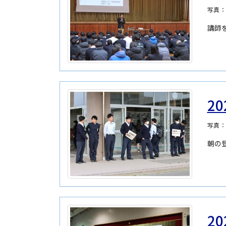
写真
講師
2
写真
朝の
2