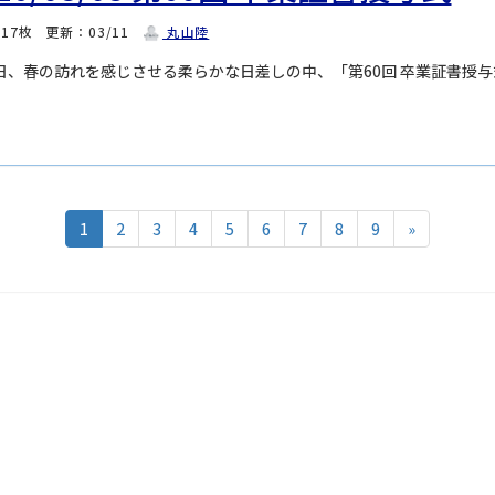
17枚
更新：03/11
丸山陸
5日、春の訪れを感じさせる柔らかな日差しの中、「第60回 卒業証書授
1
2
3
4
5
6
7
8
9
»