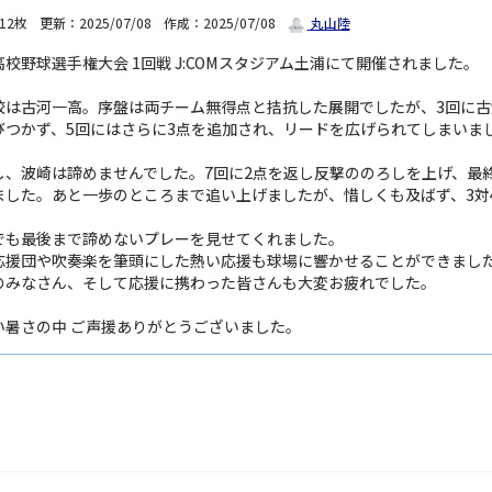
12枚
更新：2025/07/08
作成：2025/07/08
丸山陸
校野球選手権大会 1回戦 J:COMスタジアム土浦にて開催されました。
校は古河一高。序盤は両チーム無得点と拮抗した展開でしたが、3回に
びつかず、5回にはさらに3点を追加され、リードを広げられてしまいま
し、波崎は諦めませんでした。7回に2点を返し反撃ののろしを上げ、最終
ました。あと一歩のところまで追い上げましたが、惜しくも及ばず、3対
でも最後まで諦めないプレーを見せてくれました。
応援団や吹奏楽を筆頭にした熱い応援も球場に響かせることができまし
のみなさん、そして応援に携わった皆さんも大変お疲れでした。
い暑さの中 ご声援ありがとうございました。