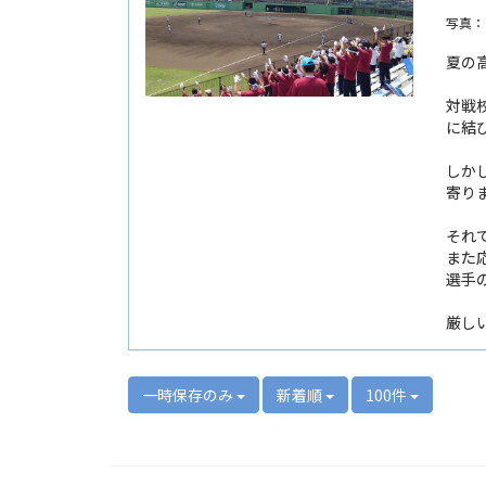
写真：
夏の高
対戦
に結
しか
寄り
それ
また
選手
厳し
一時保存のみ
新着順
100件