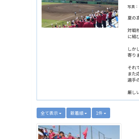
写真：
夏の高
対戦
に結
しか
寄り
それ
また
選手
厳し
全て表示
新着順
1件