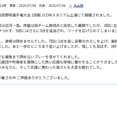
12枚
更新：2025/07/08
作成：2025/07/08
丸山陸
校野球選手権大会 1回戦 J:COMスタジアム土浦にて開催されました。
校は古河一高。序盤は両チーム無得点と拮抗した展開でしたが、3回に
びつかず、5回にはさらに3点を追加され、リードを広げられてしまいま
し、波崎は諦めませんでした。7回に2点を返し反撃ののろしを上げ、最終
ました。あと一歩のところまで追い上げましたが、惜しくも及ばず、3対
でも最後まで諦めないプレーを見せてくれました。
応援団や吹奏楽を筆頭にした熱い応援も球場に響かせることができまし
のみなさん、そして応援に携わった皆さんも大変お疲れでした。
い暑さの中 ご声援ありがとうございました。