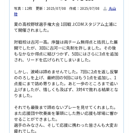
写真：12枚
更新：2025/07/08
作成：2025/07/08
丸山
陸
夏の高校野球選手権大会 1回戦 J:COMスタジアム土浦に
て開催されました。
対戦校は古河一高。序盤は両チーム無得点と拮抗した展
開でしたが、3回に古河一に先制を許しました。その後
もなかなか得点に結びつかず、5回にはさらに3点を追加
され、リードを広げられてしまいました。
しかし、波崎は諦めませんでした。7回に2点を返し反撃
ののろしを上げ、最終回の9回にはもう1点を追加し、1
点差にまで詰め寄りました。あと一歩のところまで追い
上げましたが、惜しくも及ばず、3対4で敗れる結果とな
りました。
それでも最後まで諦めないプレーを見せてくれました。
また応援団や吹奏楽を筆頭にした熱い応援も球場に響か
せることができました。
選手のみなさん、そして応援に携わった皆さんも大変お
疲れでした。