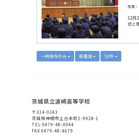
写真：
12
式と
一時保存のみ
新着順
50件
茨城県立波崎高等学校
〒314-0343
茨城県神栖市土合本町2-9928-1
TEL 0479-48-0044
FAX 0479-48-4679