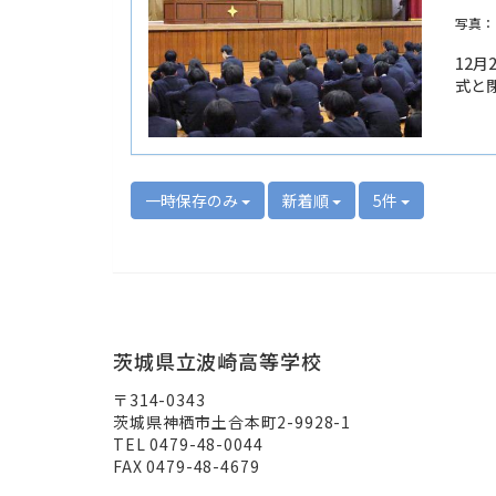
写真：
12
式と
一時保存のみ
新着順
5件
茨城県立波崎高等学校
〒314-0343
茨城県神栖市土合本町2-9928-1
TEL 0479-48-0044
FAX 0479-48-4679