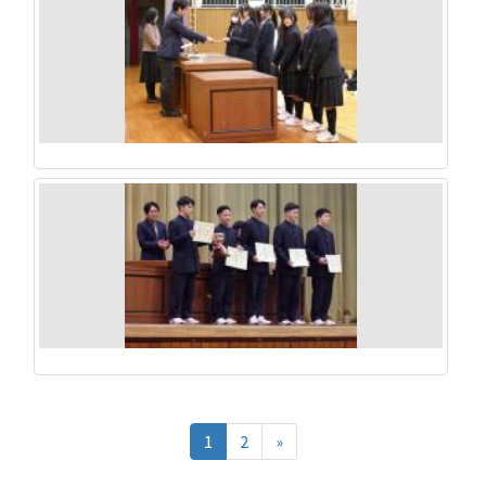
1
2
»