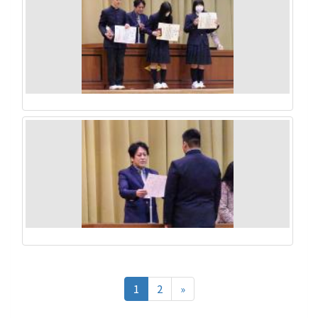
1
2
»