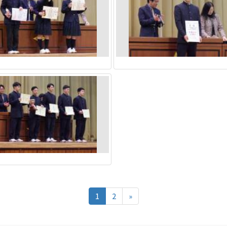
1
2
»