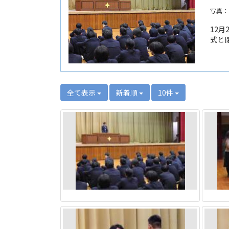
写真：
12
式と
全て表示
新着順
10件