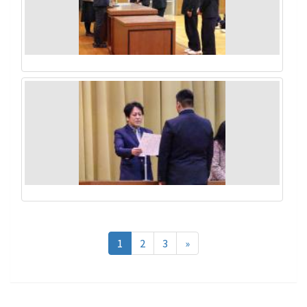
1
2
3
»