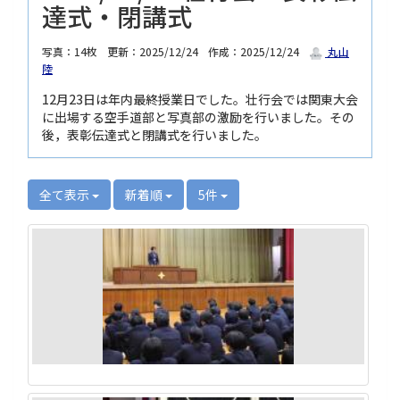
達式・閉講式
写真：14枚
更新：2025/12/24
作成：2025/12/24
丸山
陸
12月23日は年内最終授業日でした。壮行会では関東大会
に出場する空手道部と写真部の激励を行いました。その
後，表彰伝達式と閉講式を行いました。
全て表示
新着順
5件