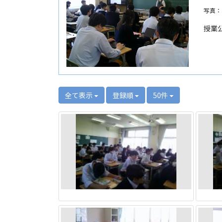
写真：
授業
全て表示
登録順
50件